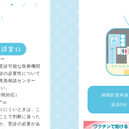
●
●
／
／
す）
ター
受診可能な医療機関
診の必要性について
救急相談センター
さい。
相模鉄道本線
時間対応）
アル
徒歩0分
りにくいときは、こ
ことで判断に迷った
か、受診の必要があ