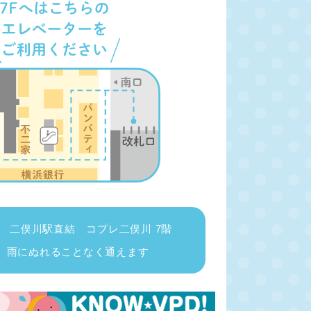
 二俣川駅直結 コプレ二俣川 7階
 雨にぬれることなく通えます