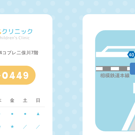
-14コプレ二俣川7階
木
金
土
日
●
●
●
▲
★
★
／
／