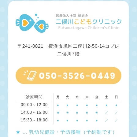
〒241-0821 横浜市旭区二俣川2-50-14コプレ
二俣川7階
診療時間
月
火
水
木
金
土
日
09:00～12:00
●
●
●
●
●
●
▲
14:00～15:00
★
★
★
★
★
／
／
15:30～18:00
●
●
●
●
●
／
／
★
… 乳幼児健診・予防接種（予約制です）