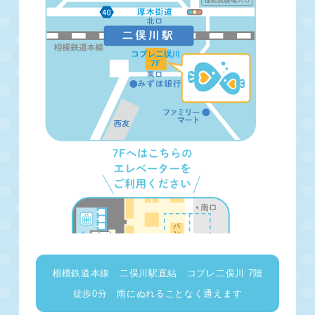
相模鉄道本線 二俣川駅直結 コプレ二俣川 7階
徒歩0分 雨にぬれることなく通えます