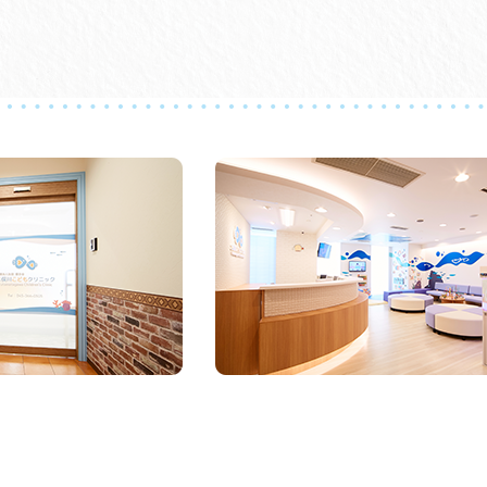
０５０－３５２６－０４４９
音声案内システムの導入により、混雑時でも
問い合わせに同時に対応が可能となりますの
ご利用ください
2024/05/30
発熱患者受け入れ対応
当院は神奈川県の第二種協定指定医療機関で
今まで同様に受診歴にかかわらず診察対応を
2023/03/05
マスク着用について
医療機関ではマスクの常時着用が神奈川県よ
マスク着用の無い方（就学前児を除く）は、