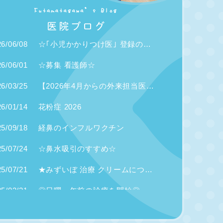
6/06/08
☆｢小児かかりつけ医｣ 登録のご案内
6/06/01
☆募集 看護師☆
6/03/25
【2026年4月からの外来担当医変更】
6/01/14
花粉症 2026
5/09/18
経鼻のインフルワクチン
5/07/24
☆鼻水吸引のすすめ☆
5/07/21
★みずいぼ 治療 クリームについて★
5/03/21
◎日曜 午前の診療を開始◎
5/05/21
高濃度ビタミンCサプリメントのご案内