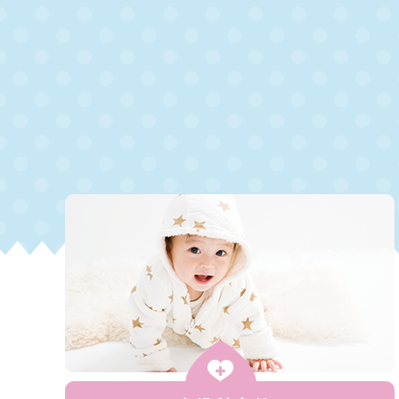
また混雑により番号予約が終了した際も可能
詳細はホームページ医院ブログもご覧くださ
2025/03/21
【日曜 午前(9:30から12:30)
日曜 午前の診療をおこなっております
診療時間：9：30~12：30（ドクターキューブ予
鈴木院長の診察となります
日曜は完全予約制となります(当日朝にドクタ
予約の無い方は直接来院されても診察は出来
また当日はスタッフも限られており、原則 薬
対応となりますことをご了承下さい（点滴や
また日曜日は救急疾患対応となりますので、
不調に関する相談/評価等の診察は難しく、平