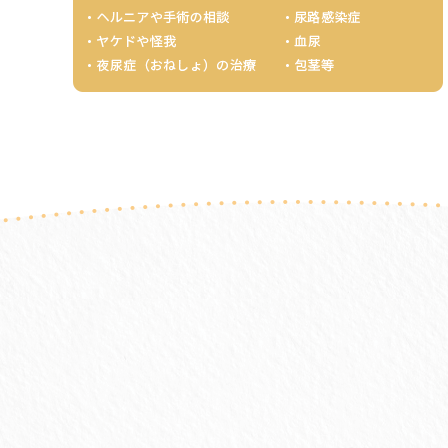
(金) 海老名/清水 上ノ町※
(土) 第1→院長/下里/清水
第2→院長/下里/早野
第3→院長/辻本/下里
第4→院長/下里/壷井
第5→院長/下里/清水
(日) ◎院長
※ 水曜午前/午後・金曜午後は、診療の混雑
☆ 月曜午後：院長は二俣川こどもクリニック
◎ 院長の1診となります（9：30~12:30）
また当日の事情・状況により急遽外来担当医
ご承知おきください
鈴木 剛 院長 (小児科一般、アレルギー)
辻本 信一 医師(小児科一般、血液腫瘍）
下里 侑子 医師(小児科一般、血液腫瘍)
清水 聡一郎 医師(小児科一般、血液腫瘍）