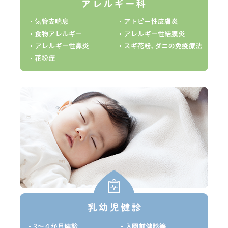
診察予約をされている方以外での
ます
医について】
ます