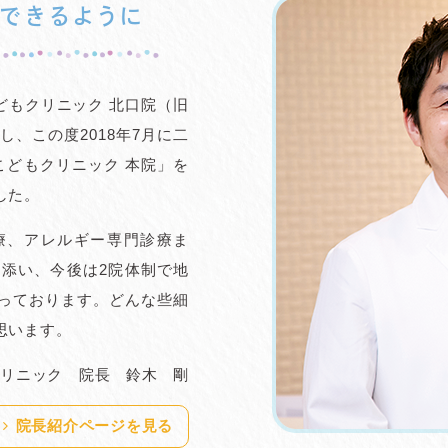
できるように
どもクリニック 北口院（旧
、この度2018年7月に二
こどもクリニック 本院」を
した。
リーム）販売開始
療、アレルギー専門診療ま
します
添い、今後は2院体制で地
までなかなか良い治療法が
っております。どんな些細
家庭でも始めやすいものになります
思います。
リニック
院長 鈴木 剛
変更
院長紹介ページを見る
っています