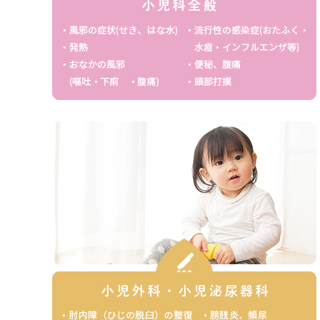
ご理解ご協力をお願い致します）
尚、予防接種や健診は行っておりません
また当日の電話は業務に支障をきたすため、
問い合わせはご遠慮いただくようお願い致し
詳細はブログもご参照下さい
2026/03/25
変更【2026年4月~の外来担当
当院は全員「小児科専門医」が診察しており
【午前】 【午後】
(月) 院長/早野/清水 ☆下里/清水
(火) 園田/清水 院長/清水
(水) 早野/壷井※ 辻本※
(木) 早野/清水 院長/清水