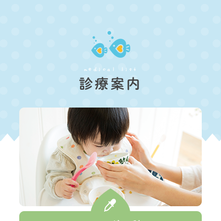
な限り別枠で診察対応を致します
202
い
 の診療について】
medical list
診療案内
約時間 当日8：00~12：00）
ーキューブよりご予約ください)
ませんのでご理解ご了承をお願い致します
処方・迅速検査・吸入などの限られた
採血、浣腸などは出来ませんのでご了承下さい
成長・発達や心因による
日の受診をお願い致します