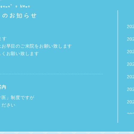
202
ます
202
はお早目のご来院をお願い致します
202
しくお願い致します
202
202
案内
202
け医」制度ですが
202
ください
202
治癒証明書（登園許可書）を
202