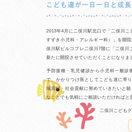
海老名 奏子 医師(小児科一般、内分泌)
こども達が
一日一日と成長
園田 香里 医師(小児科一般、育児支援)
壷井 洋子 医師(小児科一般、内分泌）
早野 聡子 医師(小児科一般、アレルギー)
上ノ町 優志 医師(小児科一般、内分泌)
2013年4月に二俣川駅北口で「二俣川こ
※順不同
すずき小児科・アレルギー科）」を開院し
俣川駅ビルコプレ二俣川7階に「二俣川
新たに開院させていただくことになりま
2025/07/21
みずいぼ治療クリーム（mbfク
予防接種・乳児健診から小児科一般診
みずいぼを塗って治すクリームの販売を開始
で、かかりつけ医としてこども達に寄り
保険適応外（自費）の治療となりますが、今
域貢献・社会貢献に努めていきたいと願
なかったみずいぼですが、痛みもないのでご
詳細はブログをご覧ください
なことでも気軽にご相談いただければと
二俣川こどもク
2025/03/30
★重要★ クリニック電話番号の
クリニックの電話番号が以下の通り変更にな